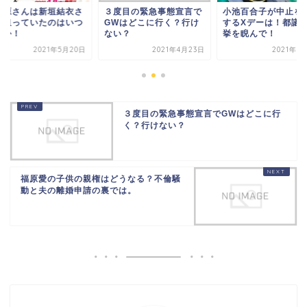
野源さんは新垣結衣さ
３度目の緊急事態宣言で
小池百合子が中止を
を狙っていたのはいつ
GWはどこに行く？行け
するXデーは！都議
らか！
ない？
挙を睨んで！
2021年5月20日
2021年4月23日
2021年5
３度目の緊急事態宣言でGWはどこに行
く？行けない？
福原愛の子供の親権はどうなる？不倫騒
動と夫の離婚申請の裏では。