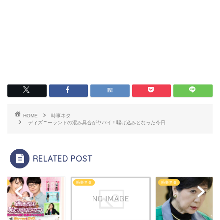
HOME
時事ネタ
ディズニーランドの混み具合がヤバイ！駆け込みとなった今日
RELATED POST
ネタ
時事ネタ
時事ネタ